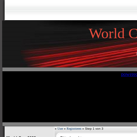
World 
»
W
»
User
»
Registrieren
»
Step 1 von 3