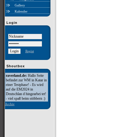
Gallery
Kalender
Login
Regist
Shoutbox
raverland.de:
Hallo Seite
befindet zur WM in Katar in
einer Testphase! - Es wird
auf die EM2024 in
Deutschlan d hingearbei tet!
- viel spaß beim stöbbern :)
Archiv