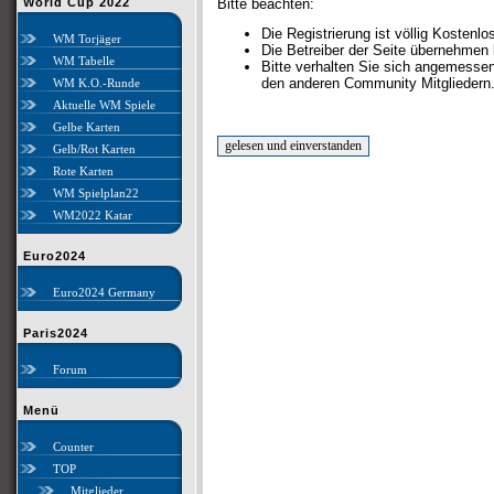
World Cup 2022
Bitte beachten:
Die Registrierung ist völlig Kostenlo
WM Torjäger
Die Betreiber der Seite übernehmen 
WM Tabelle
Bitte verhalten Sie sich angemesse
den anderen Community Mitgliedern
WM K.O.-Runde
Aktuelle WM Spiele
Gelbe Karten
Gelb/Rot Karten
Rote Karten
WM Spielplan22
WM2022 Katar
Euro2024
Euro2024 Germany
Paris2024
Forum
Menü
Counter
TOP
Mitglieder