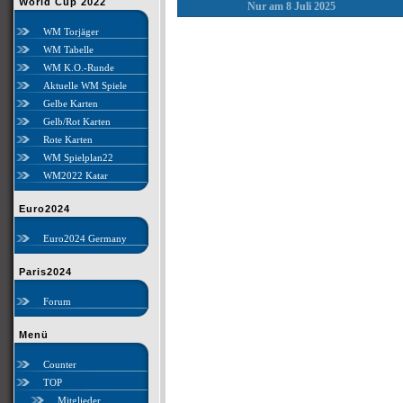
World Cup 2022
Nur am 8 Juli 2025
WM Torjäger
WM Tabelle
WM K.O.-Runde
Aktuelle WM Spiele
Gelbe Karten
Gelb/Rot Karten
Rote Karten
WM Spielplan22
WM2022 Katar
Euro2024
Euro2024 Germany
Paris2024
Forum
Menü
Counter
TOP
Mitglieder