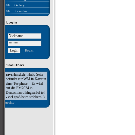
Gallery
Kalender
Login
Regist
Shoutbox
raverland.de:
Hallo Seite
befindet zur WM in Katar in
einer Testphase! - Es wird
auf die EM2024 in
Deutschlan d hingearbei tet!
- viel spaß beim stöbbern :)
Archiv