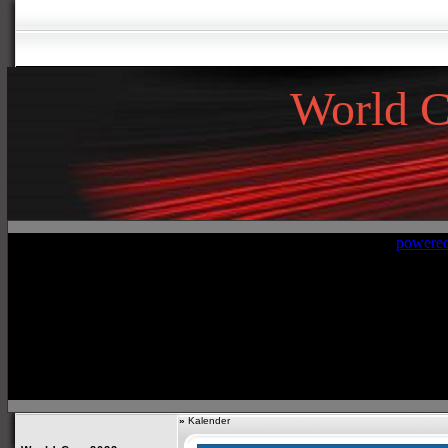
World 
»
Kalender