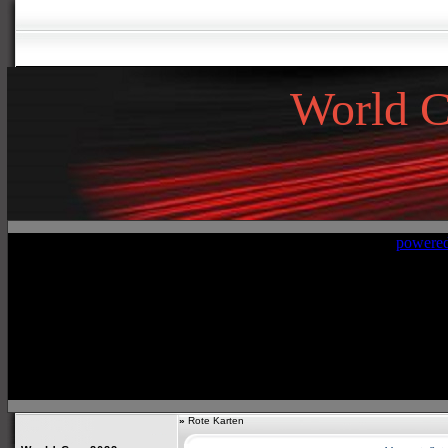
World 
»
Rote Karten