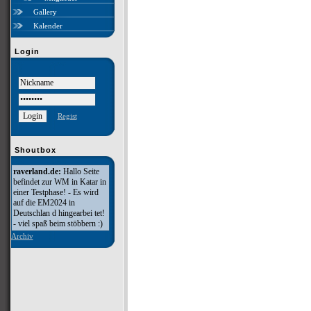
Gallery
Kalender
Login
Regist
Shoutbox
raverland.de:
Hallo Seite
befindet zur WM in Katar in
einer Testphase! - Es wird
auf die EM2024 in
Deutschlan d hingearbei tet!
- viel spaß beim stöbbern :)
Archiv