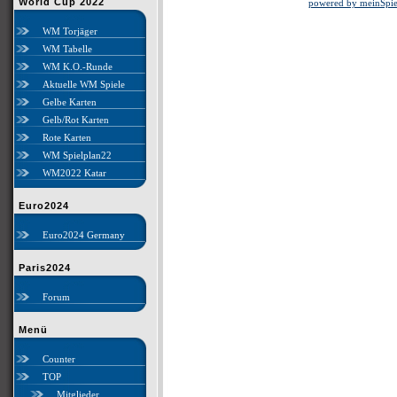
World Cup 2022
powered by meinSpie
WM Torjäger
WM Tabelle
WM K.O.-Runde
Aktuelle WM Spiele
Gelbe Karten
Gelb/Rot Karten
Rote Karten
WM Spielplan22
WM2022 Katar
Euro2024
Euro2024 Germany
Paris2024
Forum
Menü
Counter
TOP
Mitglieder