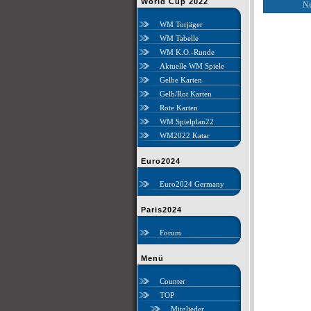
World Cup 2022
Nu
WM Torjäger
WM Tabelle
WM K.O.-Runde
Aktuelle WM Spiele
Gelbe Karten
Gelb/Rot Karten
Rote Karten
WM Spielplan22
WM2022 Katar
Euro2024
Euro2024 Germany
Paris2024
Forum
Menü
Counter
TOP
Mitglieder