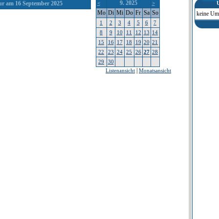
9. 2025
r am 16 September 2025
<
>
Mo
Di
Mi
Do
Fr
Sa
So
keine Um
1
2
3
4
5
6
7
8
9
10
11
12
13
14
15
16
17
18
19
20
21
22
23
24
25
26
27
28
29
30
|
Listenansicht
Monatsansicht