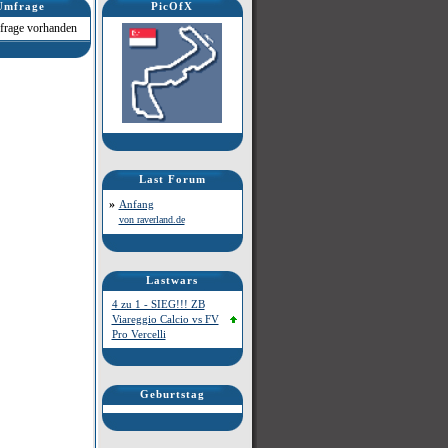
Umfrage
PicOfX
frage vorhanden
Last Forum
»
Anfang
von raverland.de
Lastwars
4 zu 1 - SIEG!!! ZB
Viareggio Calcio vs FV
Pro Vercelli
Geburtstag