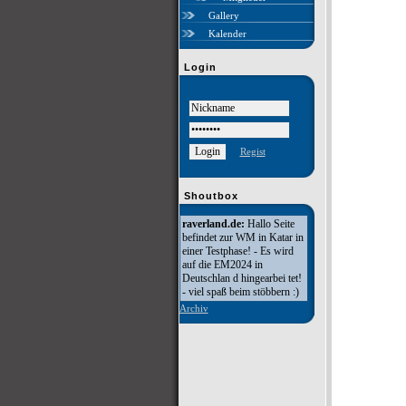
Gallery
Kalender
Login
Regist
Shoutbox
raverland.de:
Hallo Seite
befindet zur WM in Katar in
einer Testphase! - Es wird
auf die EM2024 in
Deutschlan d hingearbei tet!
- viel spaß beim stöbbern :)
Archiv