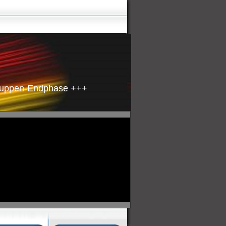
en-Endphase +++ Gruppe A um 16:00Uhr +++ Niederland