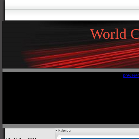
World 
»
Kalender