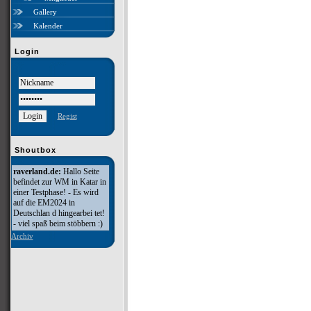
Gallery
Kalender
Login
Regist
Shoutbox
raverland.de:
Hallo Seite
befindet zur WM in Katar in
einer Testphase! - Es wird
auf die EM2024 in
Deutschlan d hingearbei tet!
- viel spaß beim stöbbern :)
Archiv