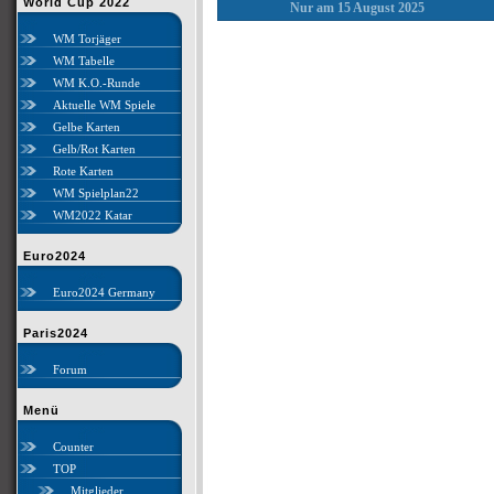
World Cup 2022
Nur am 15 August 2025
WM Torjäger
WM Tabelle
WM K.O.-Runde
Aktuelle WM Spiele
Gelbe Karten
Gelb/Rot Karten
Rote Karten
WM Spielplan22
WM2022 Katar
Euro2024
Euro2024 Germany
Paris2024
Forum
Menü
Counter
TOP
Mitglieder