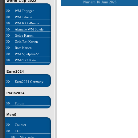
World Cup 2022
Nur am 16 Juni 2025
WM Torjäger
WM Tabelle
WM K.O.-Runde
Aktuelle WM Spiele
Gelbe Karten
Gelb/Rot Karten
Rote Karten
WM Spielplan22
WM2022 Katar
Euro2024
Euro2024 Germany
Paris2024
Forum
Menü
Counter
TOP
Mitglieder