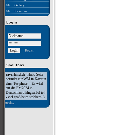
Gallery
Kalender
Login
Regist
Shoutbox
raverland.de:
Hallo Seite
befindet zur WM in Katar in
einer Testphase! - Es wird
auf die EM2024 in
Deutschlan d hingearbei tet!
- viel spaß beim stöbbern :)
Archiv