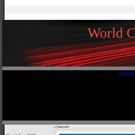
World 
»
Kalender