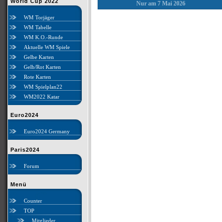
World Cup 2022
Nur am 7 Mai 2026
WM Torjäger
WM Tabelle
WM K.O.-Runde
Aktuelle WM Spiele
Gelbe Karten
Gelb/Rot Karten
Rote Karten
WM Spielplan22
WM2022 Katar
Euro2024
Euro2024 Germany
Paris2024
Forum
Menü
Counter
TOP
Mitglieder