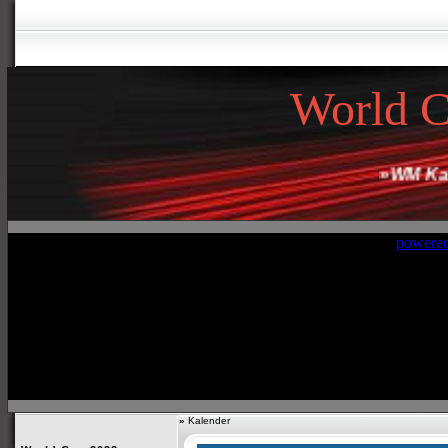
World 
»
WM Katar
»
Kalender