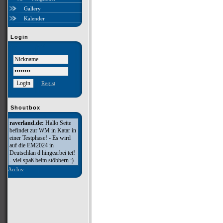
Gallery
Kalender
Login
Regist
Shoutbox
raverland.de:
Hallo Seite
befindet zur WM in Katar in
einer Testphase! - Es wird
auf die EM2024 in
Deutschlan d hingearbei tet!
- viel spaß beim stöbbern :)
Archiv