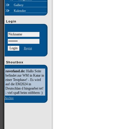
Gallery
Kalender
Login
Regist
Shoutbox
raverland.de:
Hallo Seite
befindet zur WM in Katar in
einer Testphase! - Es wird
auf die EM2024 in
Deutschlan d hingearbei tet!
- viel spaß beim stöbbern :)
Archiv