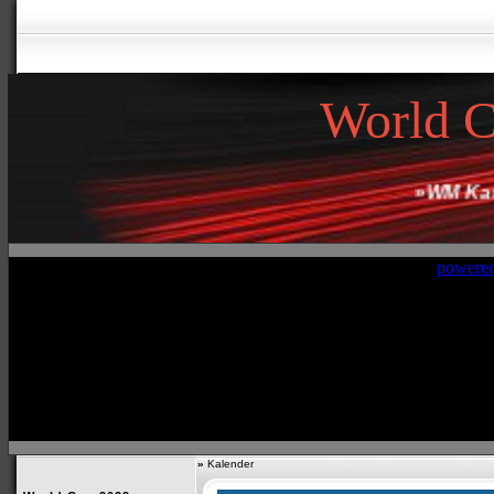
World 
»
WM Kata
»
Kalender