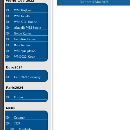
World Cup 2022
Nur am 5 Mai 2026
WM Torjäger
WM Tabelle
WM K.O.-Runde
Aktuelle WM Spiele
Gelbe Karten
Gelb/Rot Karten
Rote Karten
WM Spielplan22
WM2022 Katar
Euro2024
Euro2024 Germany
Paris2024
Forum
Menü
Counter
TOP
Mitglieder