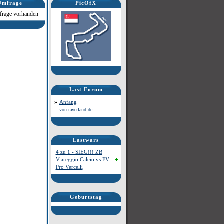
Umfrage
PicOfX
frage vorhanden
Last Forum
»
Anfang
von raverland.de
Lastwars
4 zu 1 - SIEG!!! ZB
Viareggio Calcio vs FV
Pro Vercelli
Geburtstag