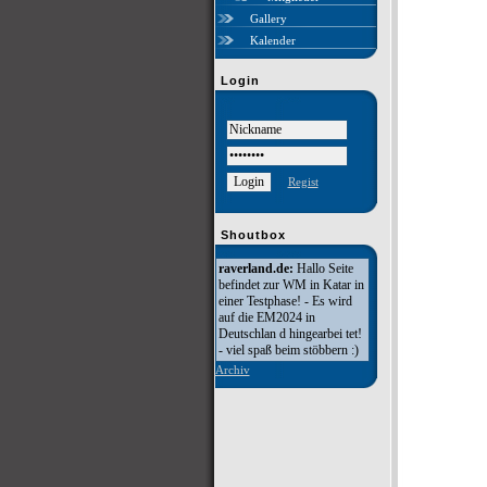
Gallery
Kalender
Login
Regist
Shoutbox
raverland.de:
Hallo Seite
befindet zur WM in Katar in
einer Testphase! - Es wird
auf die EM2024 in
Deutschlan d hingearbei tet!
- viel spaß beim stöbbern :)
Archiv