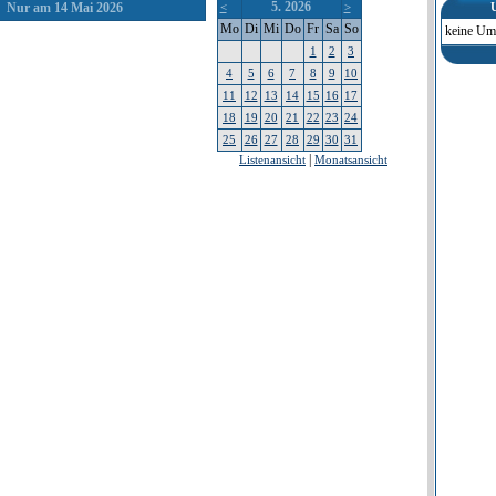
5. 2026
Nur am 14 Mai 2026
<
>
Mo
Di
Mi
Do
Fr
Sa
So
keine Um
1
2
3
4
5
6
7
8
9
10
11
12
13
14
15
16
17
18
19
20
21
22
23
24
25
26
27
28
29
30
31
|
Listenansicht
Monatsansicht