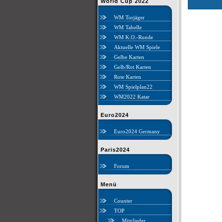
World Cup 2022
WM Torjäger
WM Tabelle
WM K.O.-Runde
Aktuelle WM Spiele
Gelbe Karten
Gelb/Rot Karten
Rote Karten
WM Spielplan22
WM2022 Katar
Euro2024
Euro2024 Germany
Paris2024
Forum
Menü
Counter
TOP
Mitglieder