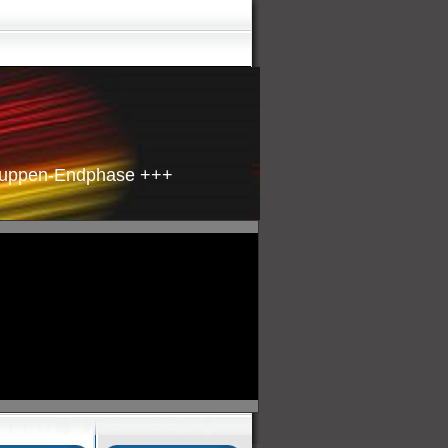
n-Endphase +++ Gruppe A um 16:00Uhr +++ Niederlande