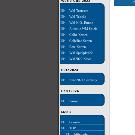
World Cup 2022
N
WM Torjäger
WM Tabelle
WM K.O.-Runde
Aktuelle WM Spiele
Gelbe Karten
Gelb/Rot Karten
Rote Karten
WM Spielplan22
WM2022 Katar
Euro2024
Euro2024 Germany
Paris2024
Forum
Menü
Counter
TOP
Mitglieder