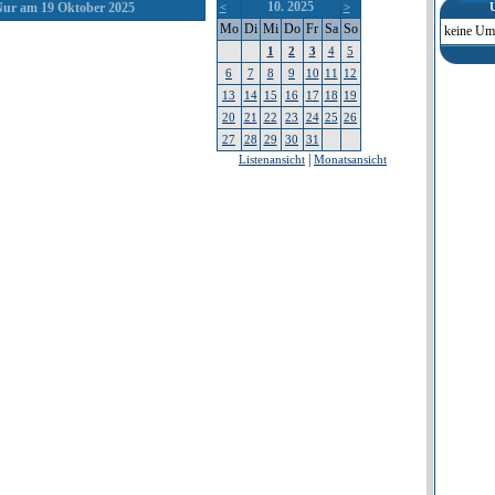
10. 2025
ur am 19 Oktober 2025
<
>
Mo
Di
Mi
Do
Fr
Sa
So
keine Um
1
2
3
4
5
6
7
8
9
10
11
12
13
14
15
16
17
18
19
20
21
22
23
24
25
26
27
28
29
30
31
|
Listenansicht
Monatsansicht