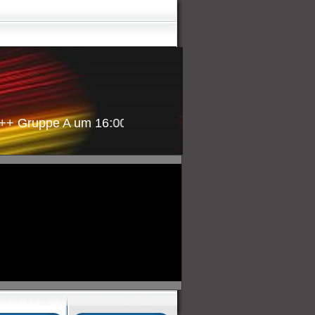
uppe A um 16:00Uhr +++ Niederlande:Katar (Gr.A) +++