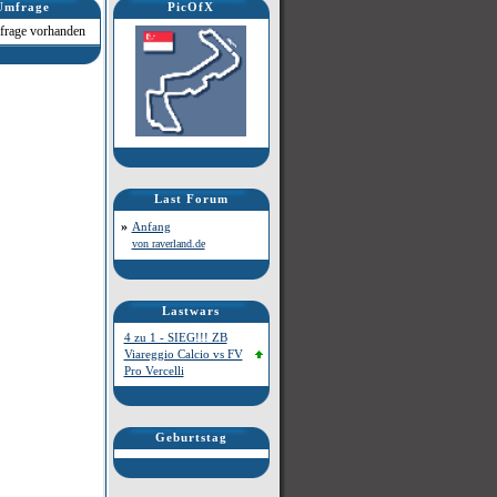
Umfrage
PicOfX
frage vorhanden
Last Forum
»
Anfang
von raverland.de
Lastwars
4 zu 1 - SIEG!!! ZB
Viareggio Calcio vs FV
Pro Vercelli
Geburtstag