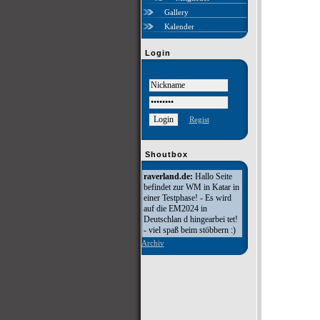
Gallery
Kalender
Login
Regist
Shoutbox
raverland.de:
Hallo Seite
befindet zur WM in Katar in
einer Testphase! - Es wird
auf die EM2024 in
Deutschlan d hingearbei tet!
- viel spaß beim stöbbern :)
Archiv