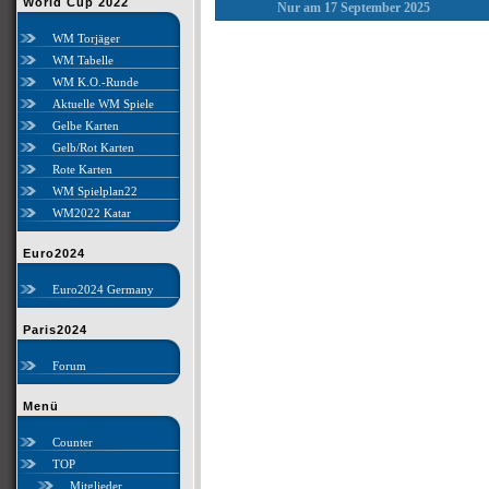
World Cup 2022
Nur am 17 September 2025
WM Torjäger
WM Tabelle
WM K.O.-Runde
Aktuelle WM Spiele
Gelbe Karten
Gelb/Rot Karten
Rote Karten
WM Spielplan22
WM2022 Katar
Euro2024
Euro2024 Germany
Paris2024
Forum
Menü
Counter
TOP
Mitglieder