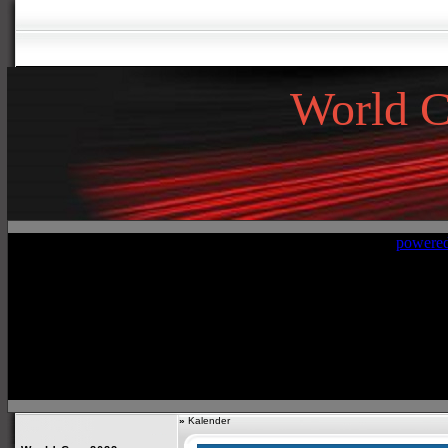
World 
»
Kalender