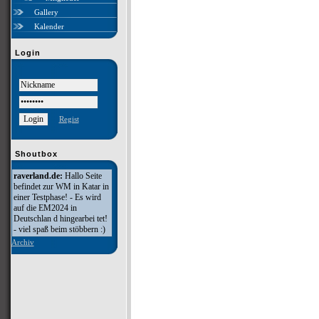
Gallery
Kalender
Login
Regist
Shoutbox
raverland.de:
Hallo Seite
befindet zur WM in Katar in
einer Testphase! - Es wird
auf die EM2024 in
Deutschlan d hingearbei tet!
- viel spaß beim stöbbern :)
Archiv