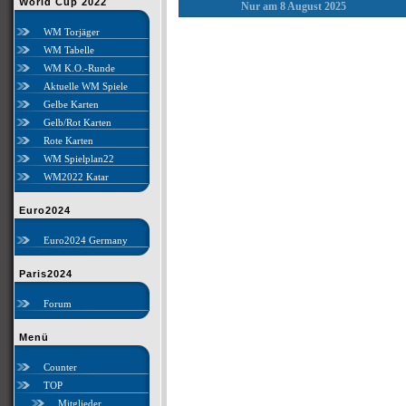
World Cup 2022
Nur am 8 August 2025
WM Torjäger
WM Tabelle
WM K.O.-Runde
Aktuelle WM Spiele
Gelbe Karten
Gelb/Rot Karten
Rote Karten
WM Spielplan22
WM2022 Katar
Euro2024
Euro2024 Germany
Paris2024
Forum
Menü
Counter
TOP
Mitglieder