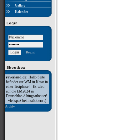
Gallery
Kalender
Login
Regist
Shoutbox
raverland.de:
Hallo Seite
befindet zur WM in Katar in
einer Testphase! - Es wird
auf die EM2024 in
Deutschlan d hingearbei tet!
- viel spaß beim stöbbern :)
Archiv