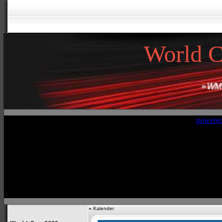
World 
»
WM Ka
»
Kalender