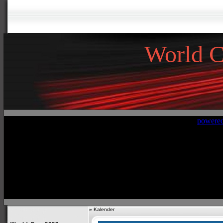
World 
»
Kalender