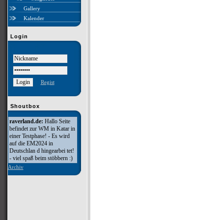
Gallery
Kalender
Login
Regist
Shoutbox
raverland.de:
Hallo Seite
befindet zur WM in Katar in
einer Testphase! - Es wird
auf die EM2024 in
Deutschlan d hingearbei tet!
- viel spaß beim stöbbern :)
Archiv