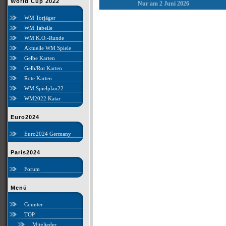
World Cup 2022
Nur am 2 Juni 2026
WM Torjäger
WM Tabelle
WM K.O.-Runde
Aktuelle WM Spiele
Gelbe Karten
Gelb/Rot Karten
Rote Karten
WM Spielplan22
WM2022 Katar
Euro2024
Euro2024 Germany
Paris2024
Forum
Menü
Counter
TOP
Mitglieder