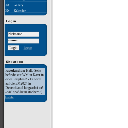
Gallery
Kalender
Login
Regist
Shoutbox
raverland.de:
Hallo Seite
befindet zur WM in Katar in
einer Testphase! - Es wird
auf die EM2024 in
Deutschlan d hingearbei tet!
- viel spaß beim stöbbern :)
Archiv