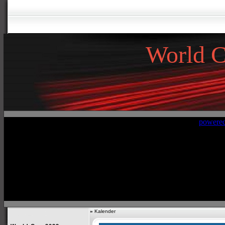
World 
»
Kalender