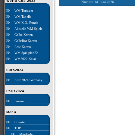
World Cup 2022
Nur am 14 Juni 2026
WM Torjäger
WM Tabelle
WM K.O.-Runde
Aktuelle WM Spiele
Gelbe Karten
Gelb/Rot Karten
Rote Karten
WM Spielplan22
WM2022 Katar
Euro2024
Euro2024 Germany
Paris2024
Forum
Menü
Counter
TOP
Mitglieder