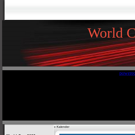
World 
»
Kalender