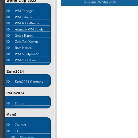
World Cup 2022
Nur am 26 Mai 2026
WM Torjäger
WM Tabelle
WM K.O.-Runde
Aktuelle WM Spiele
Gelbe Karten
Gelb/Rot Karten
Rote Karten
WM Spielplan22
WM2022 Katar
Euro2024
Euro2024 Germany
Paris2024
Forum
Menü
Counter
TOP
Mitglieder