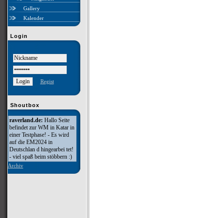
Gallery
Kalender
Login
Regist
Shoutbox
raverland.de:
Hallo Seite
befindet zur WM in Katar in
einer Testphase! - Es wird
auf die EM2024 in
Deutschlan d hingearbei tet!
- viel spaß beim stöbbern :)
Archiv