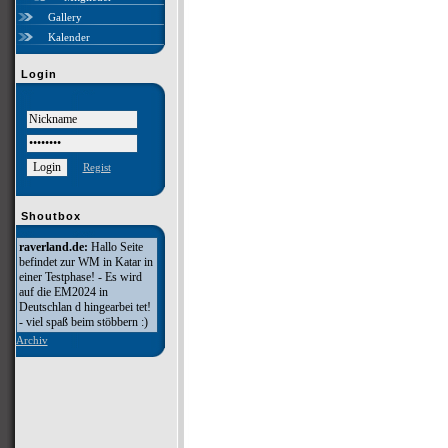
Gallery
Kalender
Login
Regist
Shoutbox
raverland.de:
Hallo Seite
befindet zur WM in Katar in
einer Testphase! - Es wird
auf die EM2024 in
Deutschlan d hingearbei tet!
- viel spaß beim stöbbern :)
Archiv