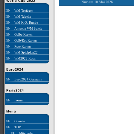
World Cup 2022
Nur am 10 Mai 2026
WM Torjäger
WM Tabelle
WM K.O.-Runde
Aktuelle WM Spiele
Gelbe Karten
Gelb/Rot Karten
Rote Karten
WM Spielplan22
WM2022 Katar
Euro2024
Euro2024 Germany
Paris2024
Forum
Menü
Counter
TOP
Mitglieder