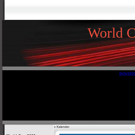
World 
»
Kalender