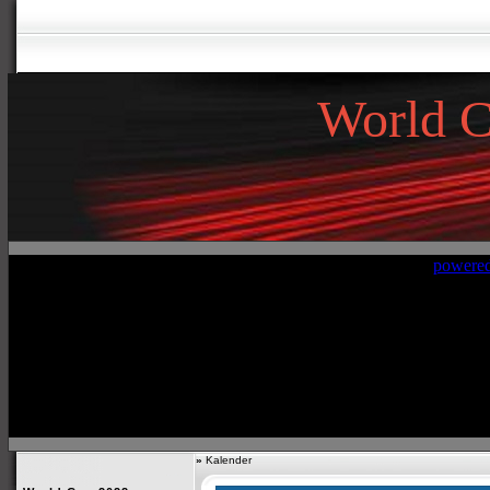
World 
»
»
Kalender