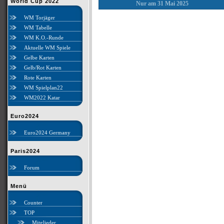
World Cup 2022
Nur am 31 Mai 2025
WM Torjäger
WM Tabelle
WM K.O.-Runde
Aktuelle WM Spiele
Gelbe Karten
Gelb/Rot Karten
Rote Karten
WM Spielplan22
WM2022 Katar
Euro2024
Euro2024 Germany
Paris2024
Forum
Menü
Counter
TOP
Mitglieder