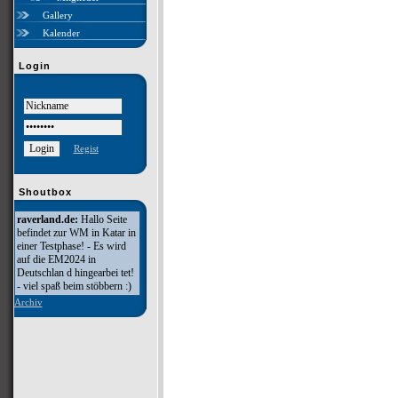
Gallery
Kalender
Login
Regist
Shoutbox
raverland.de:
Hallo Seite
befindet zur WM in Katar in
einer Testphase! - Es wird
auf die EM2024 in
Deutschlan d hingearbei tet!
- viel spaß beim stöbbern :)
Archiv