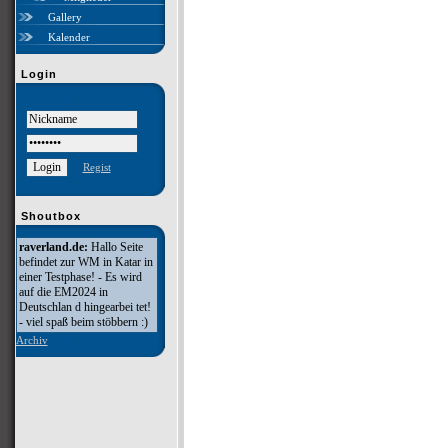
Gallery
Kalender
Login
Regist
Shoutbox
raverland.de:
Hallo Seite
befindet zur WM in Katar in
einer Testphase! - Es wird
auf die EM2024 in
Deutschlan d hingearbei tet!
- viel spaß beim stöbbern :)
Archiv