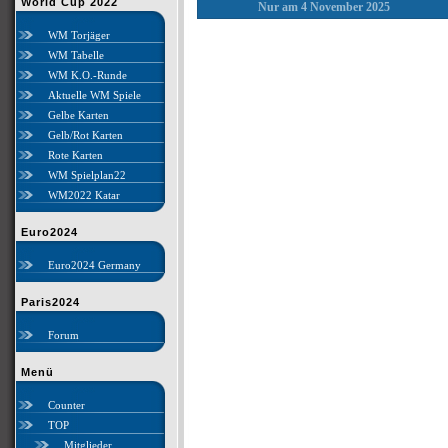
World Cup 2022
Nur am 4 November 2025
WM Torjäger
WM Tabelle
WM K.O.-Runde
Aktuelle WM Spiele
Gelbe Karten
Gelb/Rot Karten
Rote Karten
WM Spielplan22
WM2022 Katar
Euro2024
Euro2024 Germany
Paris2024
Forum
Menü
Counter
TOP
Mitglieder