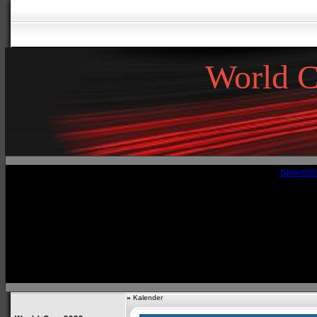
World 
»
Kalender