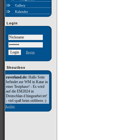
Gallery
Kalender
Login
Regist
Shoutbox
raverland.de:
Hallo Seite
befindet zur WM in Katar in
einer Testphase! - Es wird
auf die EM2024 in
Deutschlan d hingearbei tet!
- viel spaß beim stöbbern :)
Archiv