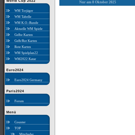
World Cup 2022
Nur am 8 Oktober 2025
WM Torjäger
WM Tabelle
WM K.O.-Runde
Aktuelle WM Spiele
Gelbe Karten
Gelb/Rot Karten
Rote Karten
WM Spielplan22
WM2022 Katar
Euro2024
Euro2024 Germany
Paris2024
Forum
Menü
Counter
TOP
Mitglieder