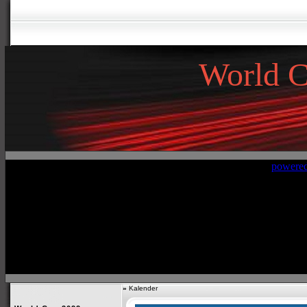
World 
»
Kalender